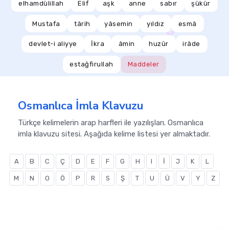
elhamdülillah
Elif
aşk
anne
sabır
şükür
Mustafa
târih
yâsemin
yıldız
esmâ
devlet-i aliyye
İkra
âmin
huzûr
irâde
estağfirullah
Maddeler
Osmanlıca İmla Klavuzu
Türkçe kelimelerin arap harfleri ile yazılışları. Osmanlıca
imla klavuzu sitesi. Aşağıda kelime listesi yer almaktadır.
A
B
C
Ç
D
E
F
G
H
I
İ
J
K
L
M
N
O
Ö
P
R
S
Ş
T
U
Ü
V
Y
Z