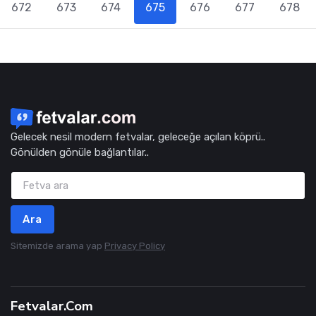
672
673
674
675
676
677
678
Gelecek nesil modern fetvalar, geleceğe açılan köprü..
Gönülden gönüle bağlantılar..
Ara
Sitemizde arama yap
Privacy Policy
Fetvalar.Com