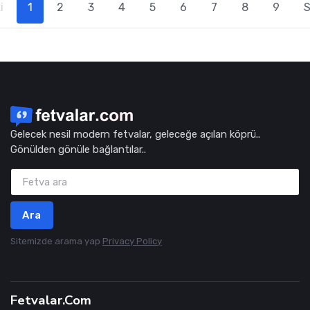
i
1
2
3
4
5
6
7
8
9
S
Gelecek nesil modern fetvalar, geleceğe açılan köprü..
Gönülden gönüle bağlantılar..
Ara
Sitemizde arama yap
Privacy Policy
Fetvalar.Com