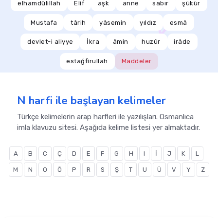
elhamdülillah
Elif
aşk
anne
sabır
şükür
Mustafa
târih
yâsemin
yıldız
esmâ
devlet-i aliyye
İkra
âmin
huzûr
irâde
estağfirullah
Maddeler
N harfi ile başlayan kelimeler
Türkçe kelimelerin arap harfleri ile yazılışları. Osmanlıca
imla klavuzu sitesi. Aşağıda kelime listesi yer almaktadır.
A
B
C
Ç
D
E
F
G
H
I
İ
J
K
L
M
N
O
Ö
P
R
S
Ş
T
U
Ü
V
Y
Z