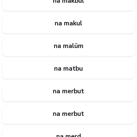
na makbül
na makul
na malüm
na matbu
na merbut
na merbut
na merd