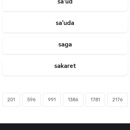
sa'üd
sa'uda
saga
sakaret
201
596
991
1386
1781
2176