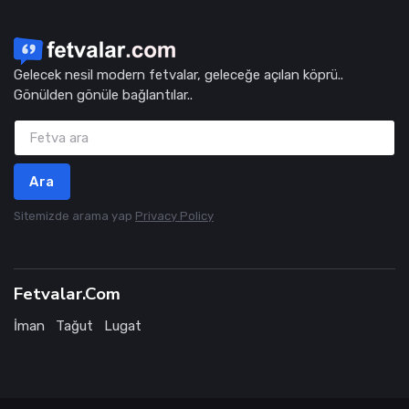
Gelecek nesil modern fetvalar, geleceğe açılan köprü..
Gönülden gönüle bağlantılar..
Ara
Sitemizde arama yap
Privacy Policy
Fetvalar.Com
İman
Tağut
Lugat