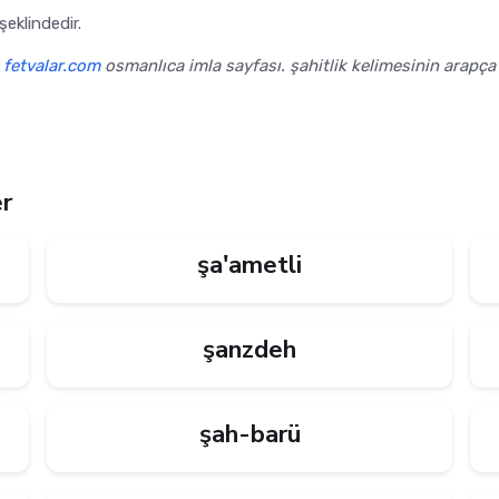
itlik kelimesinin osmanlıca yazılışı شاهدلك şeklindedir.
,
fetvalar.com
osmanlıca imla sayfası. şahitlik kelimesinin arapça 
er
şa'ametli
şanzdeh
şah-barü