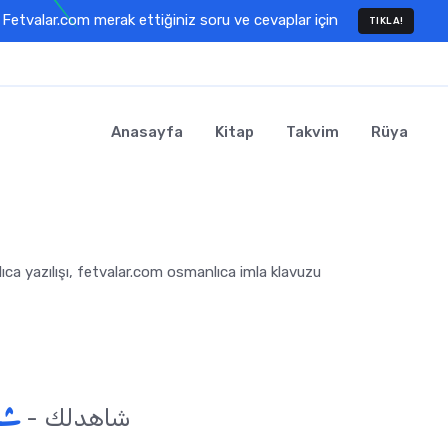
Fetvalar.com merak ettiğiniz soru ve cevaplar için
TIKLA!
Anasayfa
Kitap
Takvim
Rüya
lıca yazılışı, fetvalar.com osmanlıca imla klavuzu
شا
- şahitlik - شاهدلك -