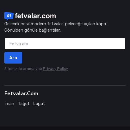
Gelecek nesil modern fetvalar, geleceğe açılan köprü..
Gönülden gönüle bağlantılar..
Ara
Sitemizde arama yap
Privacy Policy
Fetvalar.Com
İman
Tağut
Lugat